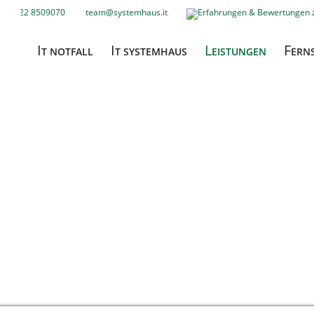
03322 8509070
team@systemhaus.it
Navigation
I
I
L
F
überspringen
T NOTFALL
T SYSTEMHAUS
EISTUNGEN
ERN
tarbeiter
staltung
 weiter?
einfach an!