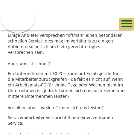
Navigation
Navigation
überspringen
Barrierefrei-
überspringen
Servicemitarbeiter
Leistungen
Netzwerke
Einstellungen
überspringen
SERVICEMITARBEITER - PLANUNG -
Servicemitarbeiter
AUSFÜHRUNG - SERVICE
IT & EDV Systemhaus
Netzwerk
Einige Anbieter versprechen "oftmals" einen besonderen
schnellen Service, dies mag im Verhältnis zu einigen
Anbietern sicherlich auch ein gerechtfertigtes
Versprechen sein.
Aber, was ist schnell?
Ein Unternehmen mit 60 PC's kann auf Ersatzgeräte für
die Mitarbeiter zurückgreifen - da fällt es nicht auf, wenn
ein Arbeitsplatz-PC für einige Tage oder Wochen nicht im
Unternehmen ist, jedoch können sich das auch kleine und
mittlere Unternehmen leisten?
Vor allem aber - wollen Firmen sich das leisten?
Servicemitarbeiter verspricht Ihnen einen zeitnahen
Service.